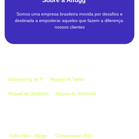
Somos uma empresa brasileira movida por desafios e
destinada a empoderar aqueles que fazem a diferença:
nossos clientes
Empresa
Outsourcing de TI
Aluguel de Tablet
Aluguel de Desktops
Aluguel de Notebook
Links Importantes
Sobre Nós – Allugg
Compromisso ESG