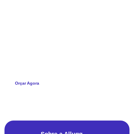
Pronto para transformar a TI
da sua empresa?
Solicite agora seu orçamento e descubra como a Allugg pode
impulsionar a tecnologia da sua empresa
Orçar Agora
Sobre a Allugg