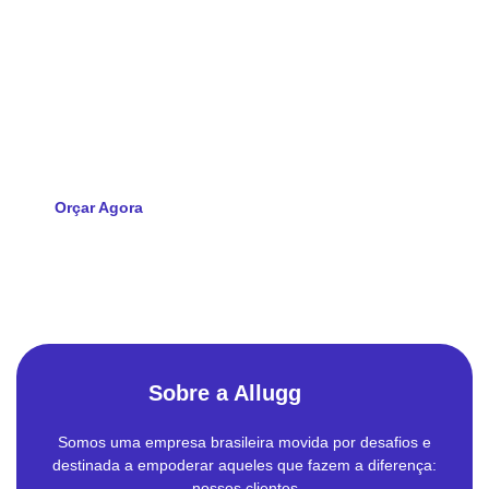
Pronto para transformar a TI
da sua empresa?
Solicite agora seu orçamento e descubra como a Allugg pode
impulsionar a tecnologia da sua empresa
Orçar Agora
Sobre a Allugg
Somos uma empresa brasileira movida por desafios e
destinada a empoderar aqueles que fazem a diferença:
nossos clientes