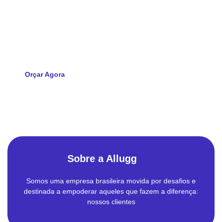
da sua empresa?
Solicite agora seu orçamento e descubra como a Allugg pode
impulsionar a tecnologia da sua empresa
Orçar Agora
Sobre a Allugg
Somos uma empresa brasileira movida por desafios e
destinada a empoderar aqueles que fazem a diferença:
nossos clientes