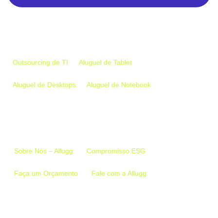
Empresa
Outsourcing de TI
Aluguel de Tablet
Aluguel de Desktops
Aluguel de Notebook
Links Importantes
Sobre Nós – Allugg
Compromisso ESG
Faça um Orçamento
Fale com a Allugg
Conecte-se conosco