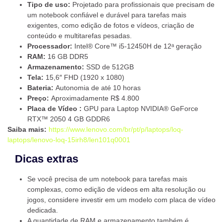
Tipo de uso:
Projetado para profissionais que precisam de
um notebook confiável e durável para tarefas mais
exigentes, como edição de fotos e vídeos, criação de
conteúdo e multitarefas pesadas.
Processador:
Intel® Core™ i5-12450H de 12ᵃ geração
RAM:
16 GB DDR5
Armazenamento:
SSD de 512GB
Tela:
15,6″ FHD (1920 x 1080)
Bateria:
Autonomia de até 10 horas
Preço:
Aproximadamente R$ 4.800
Placa de Vídeo :
GPU para Laptop NVIDIA® GeForce
RTX™ 2050 4 GB GDDR6
Saiba mais:
https://www.lenovo.com/br/pt/p/laptops/loq-
laptops/lenovo-loq-15irh8/len101q0001
Dicas extras
Se você precisa de um notebook para tarefas mais
complexas, como edição de vídeos em alta resolução ou
jogos, considere investir em um modelo com placa de vídeo
dedicada.
A quantidade de RAM e armazenamento também é