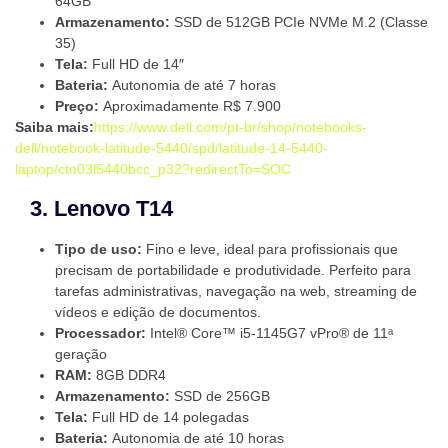
64GB
Armazenamento:
SSD de 512GB PCIe NVMe M.2 (Classe
35)
Tela:
Full HD de 14″
Bateria:
Autonomia de até 7 horas
Preço:
Aproximadamente R$ 7.900
Saiba mais:
https://www.dell.com/pt-br/shop/notebooks-
dell/notebook-latitude-5440/spd/latitude-14-5440-
laptop/cto03l5440bcc_p32?redirectTo=SOC
3. Lenovo T14
Tipo de uso:
Fino e leve, ideal para profissionais que
precisam de portabilidade e produtividade. Perfeito para
tarefas administrativas, navegação na web, streaming de
vídeos e edição de documentos.
Processador:
Intel® Core™ i5-1145G7 vPro® de 11ᵃ
geração
RAM:
8GB DDR4
Armazenamento:
SSD de 256GB
Tela:
Full HD de 14 polegadas
Bateria:
Autonomia de até 10 horas