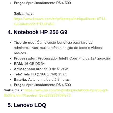
Preço:
Aproximadamente R$ 4.500
Saiba mais:
https://www.lenovo.com/br/pt/laptops/thinkpad/serie-t/T14-
G2-Intel/p/22TPT14T4N2
4. Notebook HP 256 G9
Tipo de uso:
Ótimo custo-benefício para tarefas
administrativas, multitarefas e edição de fotos e vídeos
básicos.
Processador:
Processador Intel® Core™ i5 da 12ª geração
RAM:
16 GB DDR4
Armazenamento:
SSD de 512GB
Tela:
Tela HD (1366 x 768) 15.6″
Bateria:
Autonomia de até 8 horas
Preço:
Aproximadamente R$ 4.500
Saiba mais:
https://www.hp.com/br-pt/shop/notebook-hp-256-g9-
8b3l7la.html?facetref=0ea068258709fe73
5. Lenovo LOQ