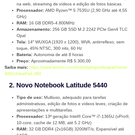
na web, streaming de vídeos e edição de fotos básicas.
Processador:
AMD Ryzen™ 5 7535U (2,90 GHz até 4,55
GHz)
RAM:
16 GB DDR5-4.800MHz
Armazenamento:
256 GB SSD M.2 2242 PCIe Gen4 TLC
Opal
Tela:
14″ WUXGA (1920 x 1200), WVA, antirreflexo, sem
toque, 45% NTSC, 300 nits, 60 Hz
Bateria:
Autonomia de até 8 horas
Preço:
Aproximadamente R$ 5.300,00
Saiba mais:
https://www.lenovo.com/br/pt/laptops/ideapad/serie-
300/c/IdeaPad-300
2. Novo Notebook Latitude 5440
Tipo de uso:
Multiuso, adequado para tarefas
administrativas, edição de fotos e vídeos leves, criação de
apresentações e multitarefas.
Processador:
13ª geração Intel® Core™ i7-1365U (vPro®,
10-core, cache de 12 MB, até 5.2 GHz)
RAM:
32 GB DDR4 (2x16GB) 3200MT/s; Expansível até