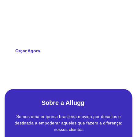
da sua empresa?
Solicite agora seu orçamento e descubra como a Allugg pode
impulsionar a tecnologia da sua empresa
Orçar Agora
Sobre a Allugg
Somos uma empresa brasileira movida por desafios e
destinada a empoderar aqueles que fazem a diferença:
nossos clientes