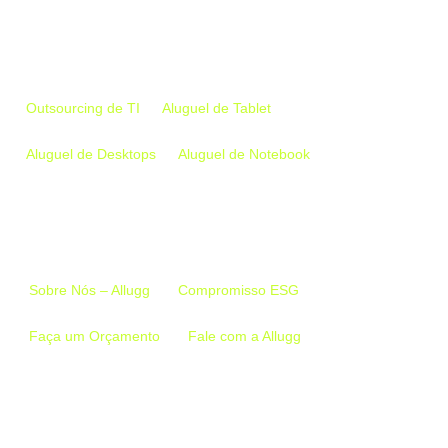
Empresa
Outsourcing de TI
Aluguel de Tablet
Aluguel de Desktops
Aluguel de Notebook
Links Importantes
Sobre Nós – Allugg
Compromisso ESG
Faça um Orçamento
Fale com a Allugg
Conecte-se conosco