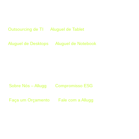
Empresa
Outsourcing de TI
Aluguel de Tablet
Aluguel de Desktops
Aluguel de Notebook
Links Importantes
Sobre Nós – Allugg
Compromisso ESG
Faça um Orçamento
Fale com a Allugg
Conecte-se conosco