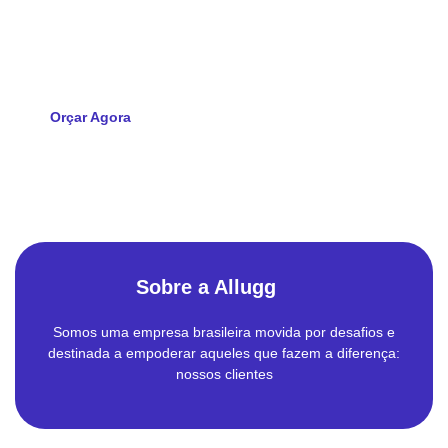
Solicite agora seu orçamento e descubra como a Allugg pode
impulsionar a tecnologia da sua empresa
Orçar Agora
Sobre a Allugg
Somos uma empresa brasileira movida por desafios e
destinada a empoderar aqueles que fazem a diferença:
nossos clientes