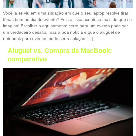
Você já se viu em uma situação em que o seu laptop resolve tirar
férias bem no dia do evento? Pois é, isso acontece mais do que se
imagina! Escolher o equipamento certo para um evento pode ser
um verdadeiro desafio, mas a boa notícia é que o aluguel de
notebook para eventos pode ser a solução […]
Aluguel vs. Compra de MacBook:
comparativo