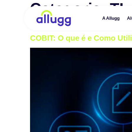
Categoria:
TI
A Allugg
Al
Tecnologia é com a Allugg. Conheça nossos pla
COBIT: O que é e Como Util