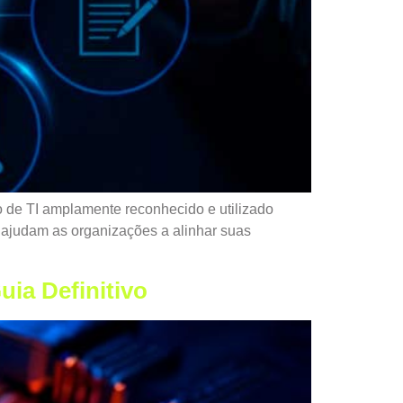
 de TI amplamente reconhecido e utilizado
 ajudam as organizações a alinhar suas
ia Definitivo