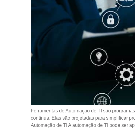
Ferramentas de Automação de TI são programas o
contínua. Elas são projetadas para simplificar p
Automação de TI A automação de TI pode ser ap