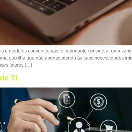
is e modelos convencionais, é importante considerar uma varied
a uma escolha que não apenas atenda às suas necessidades im
ses fatores […]
de TI