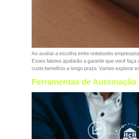
Ao avaliar a escolha entre notebooks empresaria
Esses fatores ajudarão a garantir que você faç
custo-benefício a longo prazo. Vamos explorar es
Ferramentas de Automação 